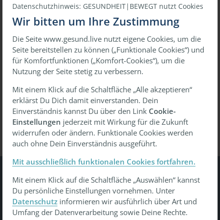
Datenschutzhinweis: GESUNDHEIT|BEWEGT nutzt Cookies
Wir bitten um Ihre Zustimmung
Die Seite www.gesund.live nutzt eigene Cookies, um die
oder
Seite bereitstellen zu können („Funktionale Cookies“) und
für Komfortfunktionen („Komfort-Cookies“), um die
Mit einmaligem Link anmelden
Nutzung der Seite stetig zu verbessern.
Mit einem Klick auf die Schaltfläche „Alle akzeptieren“
erklärst Du Dich damit einverstanden. Dein
Passwort vergessen?
Wiederherstellen
Einverständnis kannst Du über den Link
Cookie-
Einstellungen
jederzeit mit Wirkung für die Zukunft
widerrufen oder ändern. Funktionale Cookies werden
auch ohne Dein Einverständnis ausgeführt.
Mit ausschließlich funktionalen Cookies fortfahren.
Mit einem Klick auf die Schaltfläche „Auswählen“ kannst
Gesundheit Bewegt
Du persönliche Einstellungen vornehmen. Unter
Datenschutz
informieren wir ausführlich über Art und
Tu was - gesund leben, gesund arbeiten, gesund älter
Umfang der Datenverarbeitung sowie Deine Rechte.
werden