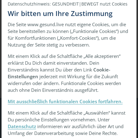
Datenschutzhinweis: GESUNDHEIT|BEWEGT nutzt Cookies
Wir bitten um Ihre Zustimmung
Die Seite www.gesund.live nutzt eigene Cookies, um die
oder
Seite bereitstellen zu können („Funktionale Cookies“) und
für Komfortfunktionen („Komfort-Cookies“), um die
Mit einmaligem Link anmelden
Nutzung der Seite stetig zu verbessern.
Mit einem Klick auf die Schaltfläche „Alle akzeptieren“
erklärst Du Dich damit einverstanden. Dein
Passwort vergessen?
Wiederherstellen
Einverständnis kannst Du über den Link
Cookie-
Einstellungen
jederzeit mit Wirkung für die Zukunft
widerrufen oder ändern. Funktionale Cookies werden
auch ohne Dein Einverständnis ausgeführt.
Mit ausschließlich funktionalen Cookies fortfahren.
Mit einem Klick auf die Schaltfläche „Auswählen“ kannst
Gesundheit Bewegt
Du persönliche Einstellungen vornehmen. Unter
Datenschutz
informieren wir ausführlich über Art und
Tu was - gesund leben, gesund arbeiten, gesund älter
Umfang der Datenverarbeitung sowie Deine Rechte.
werden