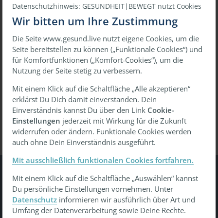
Datenschutzhinweis: GESUNDHEIT|BEWEGT nutzt Cookies
Wir bitten um Ihre Zustimmung
Die Seite www.gesund.live nutzt eigene Cookies, um die
oder
Seite bereitstellen zu können („Funktionale Cookies“) und
für Komfortfunktionen („Komfort-Cookies“), um die
Mit einmaligem Link anmelden
Nutzung der Seite stetig zu verbessern.
Mit einem Klick auf die Schaltfläche „Alle akzeptieren“
erklärst Du Dich damit einverstanden. Dein
Passwort vergessen?
Wiederherstellen
Einverständnis kannst Du über den Link
Cookie-
Einstellungen
jederzeit mit Wirkung für die Zukunft
widerrufen oder ändern. Funktionale Cookies werden
auch ohne Dein Einverständnis ausgeführt.
Mit ausschließlich funktionalen Cookies fortfahren.
Mit einem Klick auf die Schaltfläche „Auswählen“ kannst
Gesundheit Bewegt
Du persönliche Einstellungen vornehmen. Unter
Datenschutz
informieren wir ausführlich über Art und
Tu was - gesund leben, gesund arbeiten, gesund älter
Umfang der Datenverarbeitung sowie Deine Rechte.
werden