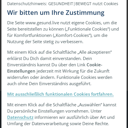
Datenschutzhinweis: GESUNDHEIT|BEWEGT nutzt Cookies
Wir bitten um Ihre Zustimmung
Die Seite www.gesund.live nutzt eigene Cookies, um die
oder
Seite bereitstellen zu können („Funktionale Cookies“) und
für Komfortfunktionen („Komfort-Cookies“), um die
Mit einmaligem Link anmelden
Nutzung der Seite stetig zu verbessern.
Mit einem Klick auf die Schaltfläche „Alle akzeptieren“
erklärst Du Dich damit einverstanden. Dein
Passwort vergessen?
Wiederherstellen
Einverständnis kannst Du über den Link
Cookie-
Einstellungen
jederzeit mit Wirkung für die Zukunft
widerrufen oder ändern. Funktionale Cookies werden
auch ohne Dein Einverständnis ausgeführt.
Mit ausschließlich funktionalen Cookies fortfahren.
Mit einem Klick auf die Schaltfläche „Auswählen“ kannst
Gesundheit Bewegt
Du persönliche Einstellungen vornehmen. Unter
Datenschutz
informieren wir ausführlich über Art und
Tu was - gesund leben, gesund arbeiten, gesund älter
Umfang der Datenverarbeitung sowie Deine Rechte.
werden