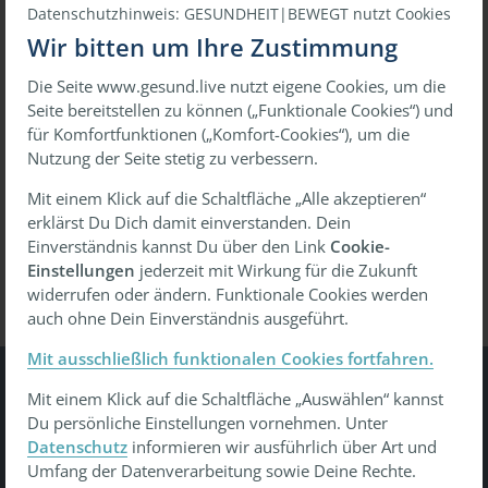
Datenschutzhinweis: GESUNDHEIT|BEWEGT nutzt Cookies
Wir bitten um Ihre Zustimmung
Die Seite www.gesund.live nutzt eigene Cookies, um die
oder
Seite bereitstellen zu können („Funktionale Cookies“) und
für Komfortfunktionen („Komfort-Cookies“), um die
Mit einmaligem Link anmelden
Nutzung der Seite stetig zu verbessern.
Mit einem Klick auf die Schaltfläche „Alle akzeptieren“
erklärst Du Dich damit einverstanden. Dein
Passwort vergessen?
Wiederherstellen
Einverständnis kannst Du über den Link
Cookie-
Einstellungen
jederzeit mit Wirkung für die Zukunft
widerrufen oder ändern. Funktionale Cookies werden
auch ohne Dein Einverständnis ausgeführt.
Mit ausschließlich funktionalen Cookies fortfahren.
Mit einem Klick auf die Schaltfläche „Auswählen“ kannst
Gesundheit Bewegt
Du persönliche Einstellungen vornehmen. Unter
Datenschutz
informieren wir ausführlich über Art und
Tu was - gesund leben, gesund arbeiten, gesund älter
Umfang der Datenverarbeitung sowie Deine Rechte.
werden