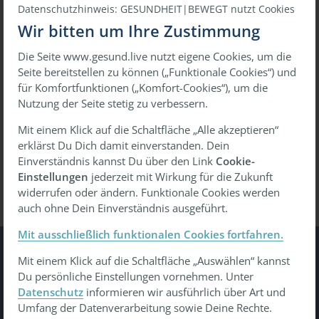
Datenschutzhinweis: GESUNDHEIT|BEWEGT nutzt Cookies
Wir bitten um Ihre Zustimmung
Die Seite www.gesund.live nutzt eigene Cookies, um die
oder
Seite bereitstellen zu können („Funktionale Cookies“) und
für Komfortfunktionen („Komfort-Cookies“), um die
Mit einmaligem Link anmelden
Nutzung der Seite stetig zu verbessern.
Mit einem Klick auf die Schaltfläche „Alle akzeptieren“
erklärst Du Dich damit einverstanden. Dein
Passwort vergessen?
Wiederherstellen
Einverständnis kannst Du über den Link
Cookie-
Einstellungen
jederzeit mit Wirkung für die Zukunft
widerrufen oder ändern. Funktionale Cookies werden
auch ohne Dein Einverständnis ausgeführt.
Mit ausschließlich funktionalen Cookies fortfahren.
Mit einem Klick auf die Schaltfläche „Auswählen“ kannst
Gesundheit Bewegt
Du persönliche Einstellungen vornehmen. Unter
Datenschutz
informieren wir ausführlich über Art und
Tu was - gesund leben, gesund arbeiten, gesund älter
Umfang der Datenverarbeitung sowie Deine Rechte.
werden