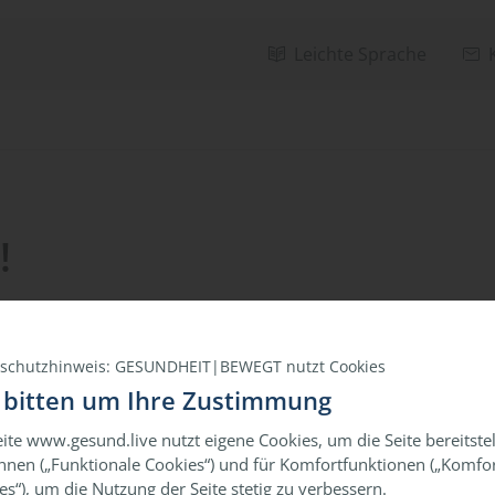
Leichte Sprache
!
schutzhinweis: GESUNDHEIT|BEWEGT nutzt Cookies
 bitten um Ihre Zustimmung
eite www.gesund.live nutzt eigene Cookies, um die Seite bereitste
nnen („Funktionale Cookies“) und für Komfortfunktionen („Komfor
es“), um die Nutzung der Seite stetig zu verbessern.