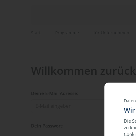
Start
Programme
für Unternehmen
Willkommen zurück
Deine E-Mail Adresse:
Daten
Wir
Die S
Dein Passwort:
zu kö
Cooki