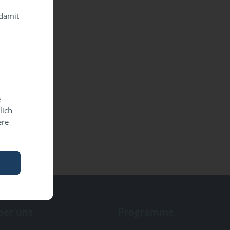
 damit
e
lich
ere
ber uns
Programme