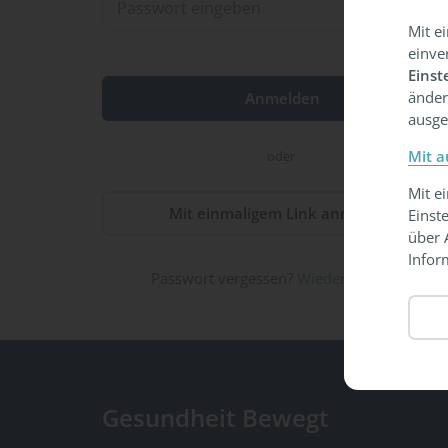
Mit e
einve
Einst
änder
ausge
Mit a
oder
Mit e
Mit einmaligem Link anmelden
Einst
über 
Infor
Passwort vergessen?
Wiederherstellen
Gesundheit Bewegt