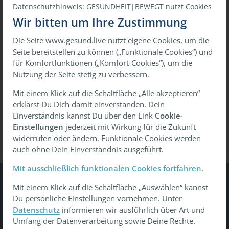
Datenschutzhinweis: GESUNDHEIT|BEWEGT nutzt Cookies
Wir bitten um Ihre Zustimmung
Die Seite www.gesund.live nutzt eigene Cookies, um die
oder
Seite bereitstellen zu können („Funktionale Cookies“) und
für Komfortfunktionen („Komfort-Cookies“), um die
Mit einmaligem Link anmelden
Nutzung der Seite stetig zu verbessern.
Mit einem Klick auf die Schaltfläche „Alle akzeptieren“
erklärst Du Dich damit einverstanden. Dein
Passwort vergessen?
Wiederherstellen
Einverständnis kannst Du über den Link
Cookie-
Einstellungen
jederzeit mit Wirkung für die Zukunft
widerrufen oder ändern. Funktionale Cookies werden
auch ohne Dein Einverständnis ausgeführt.
Mit ausschließlich funktionalen Cookies fortfahren.
Mit einem Klick auf die Schaltfläche „Auswählen“ kannst
Gesundheit Bewegt
Du persönliche Einstellungen vornehmen. Unter
Datenschutz
informieren wir ausführlich über Art und
Tu was - gesund leben, gesund arbeiten, gesund älter
Umfang der Datenverarbeitung sowie Deine Rechte.
werden