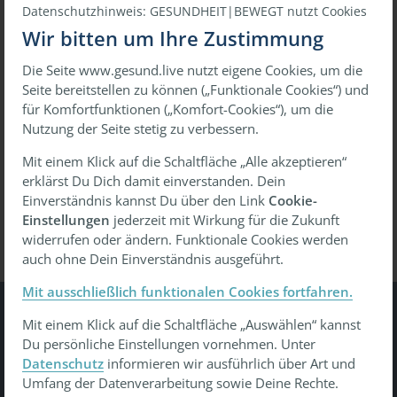
Datenschutzhinweis: GESUNDHEIT|BEWEGT nutzt Cookies
Wir bitten um Ihre Zustimmung
Die Seite www.gesund.live nutzt eigene Cookies, um die
oder
Seite bereitstellen zu können („Funktionale Cookies“) und
für Komfortfunktionen („Komfort-Cookies“), um die
Mit einmaligem Link anmelden
Nutzung der Seite stetig zu verbessern.
Mit einem Klick auf die Schaltfläche „Alle akzeptieren“
erklärst Du Dich damit einverstanden. Dein
Passwort vergessen?
Wiederherstellen
Einverständnis kannst Du über den Link
Cookie-
Einstellungen
jederzeit mit Wirkung für die Zukunft
widerrufen oder ändern. Funktionale Cookies werden
auch ohne Dein Einverständnis ausgeführt.
Mit ausschließlich funktionalen Cookies fortfahren.
Mit einem Klick auf die Schaltfläche „Auswählen“ kannst
Gesundheit Bewegt
Du persönliche Einstellungen vornehmen. Unter
Datenschutz
informieren wir ausführlich über Art und
Tu was - gesund leben, gesund arbeiten, gesund älter
Umfang der Datenverarbeitung sowie Deine Rechte.
werden