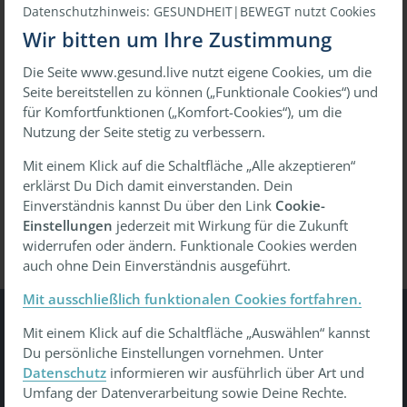
Datenschutzhinweis: GESUNDHEIT|BEWEGT nutzt Cookies
Wir bitten um Ihre Zustimmung
Die Seite www.gesund.live nutzt eigene Cookies, um die
oder
Seite bereitstellen zu können („Funktionale Cookies“) und
für Komfortfunktionen („Komfort-Cookies“), um die
Mit einmaligem Link anmelden
Nutzung der Seite stetig zu verbessern.
Mit einem Klick auf die Schaltfläche „Alle akzeptieren“
erklärst Du Dich damit einverstanden. Dein
Passwort vergessen?
Wiederherstellen
Einverständnis kannst Du über den Link
Cookie-
Einstellungen
jederzeit mit Wirkung für die Zukunft
widerrufen oder ändern. Funktionale Cookies werden
auch ohne Dein Einverständnis ausgeführt.
Mit ausschließlich funktionalen Cookies fortfahren.
Mit einem Klick auf die Schaltfläche „Auswählen“ kannst
Gesundheit Bewegt
Du persönliche Einstellungen vornehmen. Unter
Datenschutz
informieren wir ausführlich über Art und
Tu was - gesund leben, gesund arbeiten, gesund älter
Umfang der Datenverarbeitung sowie Deine Rechte.
werden