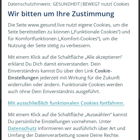
Datenschutzhinweis: GESUNDHEIT|BEWEGT nutzt Cookies
Wir bitten um Ihre Zustimmung
Die Seite www.gesund.live nutzt eigene Cookies, um die
oder
Seite bereitstellen zu können („Funktionale Cookies“) und
für Komfortfunktionen („Komfort-Cookies“), um die
Mit einmaligem Link anmelden
Nutzung der Seite stetig zu verbessern.
Mit einem Klick auf die Schaltfläche „Alle akzeptieren“
erklärst Du Dich damit einverstanden. Dein
Passwort vergessen?
Wiederherstellen
Einverständnis kannst Du über den Link
Cookie-
Einstellungen
jederzeit mit Wirkung für die Zukunft
widerrufen oder ändern. Funktionale Cookies werden
auch ohne Dein Einverständnis ausgeführt.
Mit ausschließlich funktionalen Cookies fortfahren.
Mit einem Klick auf die Schaltfläche „Auswählen“ kannst
Gesundheit Bewegt
Du persönliche Einstellungen vornehmen. Unter
Datenschutz
informieren wir ausführlich über Art und
Tu was - gesund leben, gesund arbeiten, gesund älter
Umfang der Datenverarbeitung sowie Deine Rechte.
werden