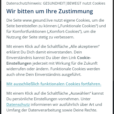
Datenschutzhinweis: GESUNDHEIT|BEWEGT nutzt Cookies
Wir bitten um Ihre Zustimmung
Die Seite www.gesund.live nutzt eigene Cookies, um die
oder
Seite bereitstellen zu können („Funktionale Cookies“) und
für Komfortfunktionen („Komfort-Cookies“), um die
Mit einmaligem Link anmelden
Nutzung der Seite stetig zu verbessern.
Mit einem Klick auf die Schaltfläche „Alle akzeptieren“
erklärst Du Dich damit einverstanden. Dein
Passwort vergessen?
Wiederherstellen
Einverständnis kannst Du über den Link
Cookie-
Einstellungen
jederzeit mit Wirkung für die Zukunft
widerrufen oder ändern. Funktionale Cookies werden
auch ohne Dein Einverständnis ausgeführt.
Mit ausschließlich funktionalen Cookies fortfahren.
Mit einem Klick auf die Schaltfläche „Auswählen“ kannst
Gesundheit Bewegt
Du persönliche Einstellungen vornehmen. Unter
Datenschutz
informieren wir ausführlich über Art und
Tu was - gesund leben, gesund arbeiten, gesund älter
Umfang der Datenverarbeitung sowie Deine Rechte.
werden