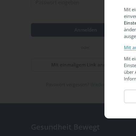
Mit e
einve
Einst
änder
ausge
Mit a
oder
Mit e
Mit einmaligem Link anmelden
Einst
über 
Infor
Passwort vergessen?
Wiederherstellen
Gesundheit Bewegt