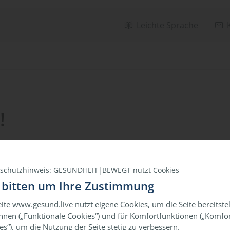
Leichte Sprache
!
schutzhinweis: GESUNDHEIT|BEWEGT nutzt Cookies
 bitten um Ihre Zustimmung
eite www.gesund.live nutzt eigene Cookies, um die Seite bereitste
nnen („Funktionale Cookies“) und für Komfortfunktionen („Komfor
es“), um die Nutzung der Seite stetig zu verbessern.