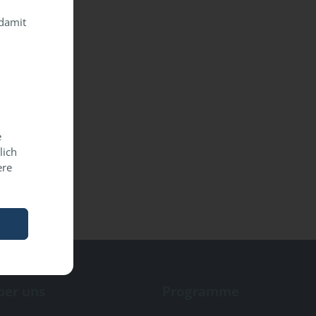
 damit
e
lich
ere
ber uns
Programme