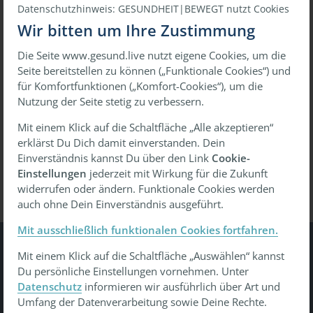
Datenschutzhinweis: GESUNDHEIT|BEWEGT nutzt Cookies
Wir bitten um Ihre Zustimmung
Die Seite www.gesund.live nutzt eigene Cookies, um die
oder
Seite bereitstellen zu können („Funktionale Cookies“) und
für Komfortfunktionen („Komfort-Cookies“), um die
Mit einmaligem Link anmelden
Nutzung der Seite stetig zu verbessern.
Mit einem Klick auf die Schaltfläche „Alle akzeptieren“
erklärst Du Dich damit einverstanden. Dein
Passwort vergessen?
Wiederherstellen
Einverständnis kannst Du über den Link
Cookie-
Einstellungen
jederzeit mit Wirkung für die Zukunft
widerrufen oder ändern. Funktionale Cookies werden
auch ohne Dein Einverständnis ausgeführt.
Mit ausschließlich funktionalen Cookies fortfahren.
Mit einem Klick auf die Schaltfläche „Auswählen“ kannst
Gesundheit Bewegt
Du persönliche Einstellungen vornehmen. Unter
Datenschutz
informieren wir ausführlich über Art und
Tu was - gesund leben, gesund arbeiten, gesund älter
Umfang der Datenverarbeitung sowie Deine Rechte.
werden