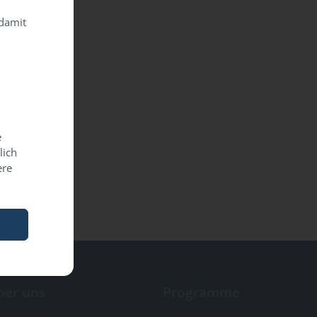
 damit
e
lich
ere
ber uns
Programme