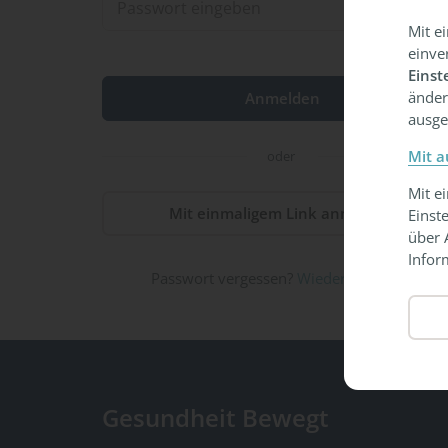
Mit e
einve
Einst
änder
ausge
Mit a
oder
Mit e
Mit einmaligem Link anmelden
Einst
über 
Infor
Passwort vergessen?
Wiederherstellen
Gesundheit Bewegt