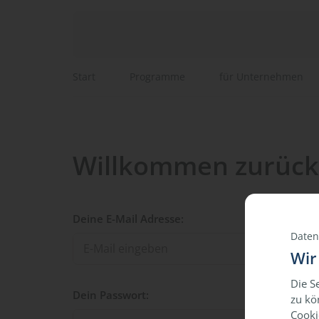
Start
Programme
für Unternehmen
Willkommen zurück
Deine E-Mail Adresse:
Daten
Wir
Die S
Dein Passwort:
zu kö
Cooki