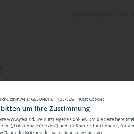
Leichte Sprache
!
schutzhinweis: GESUNDHEIT|BEWEGT nutzt Cookies
 bitten um Ihre Zustimmung
eite www.gesund.live nutzt eigene Cookies, um die Seite bereitste
nnen („Funktionale Cookies“) und für Komfortfunktionen („Komfor
es“), um die Nutzung der Seite stetig zu verbessern.