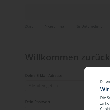
Start
Programme
für Unternehmen
Willkommen zurück
Deine E-Mail Adresse:
Daten
Wir
Die S
Dein Passwort:
zu kö
Cooki