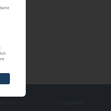
 damit
e
lich
ere
ber uns
Programme