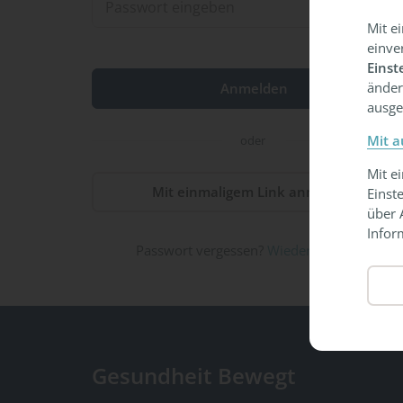
Mit e
einve
Einst
änder
ausge
Mit a
oder
Mit e
Mit einmaligem Link anmelden
Einst
über 
Infor
Passwort vergessen?
Wiederherstellen
Gesundheit Bewegt