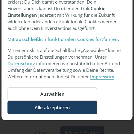
Indem wir uns selbst wertschätzen, schaffen wir
erklärst Du Dich damit einverstanden. Dein
nicht nur Raum für persönliches Wachstum,
Einverständnis kannst Du über den Link
Cookie-
sondern auch für eine gesunde Selbstfürsorge.
Einstellungen
jederzeit mit Wirkung für die Zukunft
widerrufen oder ändern. Funktionale Cookies werden
auch ohne Dein Einverständnis ausgeführt.
Stelle dir folgende Fragen und
Mit ausschließlich funktionalen Cookies fortfahren.
reflektiere:
Mit einem Klick auf die Schaltfläche „Auswählen“ kannst
Du persönliche Einstellungen vornehmen. Unter
Wie fühlst du dich?
Datenschutz
informieren wir ausführlich über Art und
Umfang der Datenverarbeitung sowie Deine Rechte.
Weitere Informationen findest Du unter
Impressum
.
Warum fühlst du dich so?
Feier deinen Erfolg
Gönn dir Auszeiten
Zurück
Nächste Station